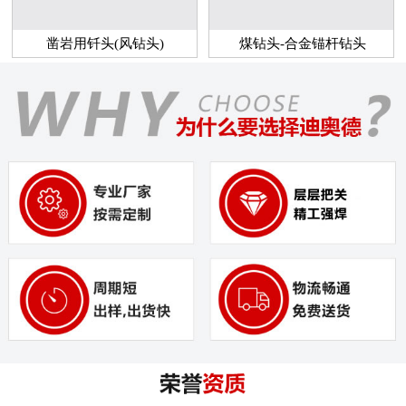
凿岩用钎头(风钻头)
煤钻头-合金锚杆钻头